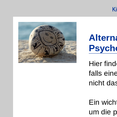
Altern
Psych
Hier fin
falls ei
Willkommen
Ambulante Psychotherapie
nicht das
Informationen für
Patienten(eltern)
Ein wich
Alternativen zu einer
Psychotherapie
um die 
Who cares