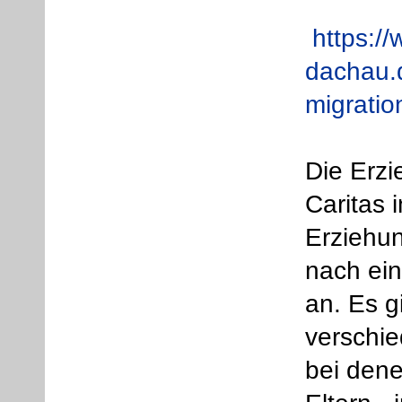
https://
dachau.d
migratio
Die Erzi
Caritas 
Erziehu
nach ei
an. Es g
verschie
bei dene