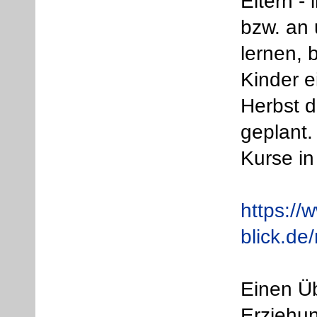
Eltern -
bzw. an 
lernen, 
Kinder e
Herbst d
geplant.
Kurse i
https://
blick.d
Einen Üb
Erziehun