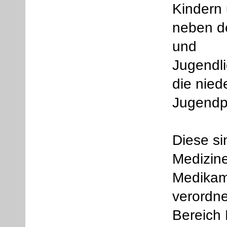
Kindern 
Fachinformationen
neben d
Impressum
und
Datenschutz
Mitgliederbereich
Jugendl
die nied
Jugendp
Diese si
Medizin
Medikam
verordn
Bereich 